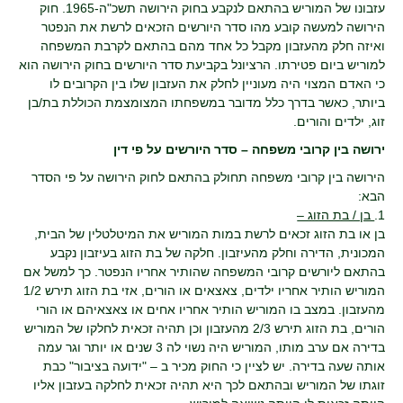
עזבונו של המוריש בהתאם לנקבע בחוק הירושה תשכ"ה-1965. חוק
הירושה למעשה קובע מהו סדר היורשים הזכאים לרשת את הנפטר
ואיזה חלק מהעזבון מקבל כל אחד מהם בהתאם לקרבת המשפחה
למוריש ביום פטירתו. הרציונל בקביעת סדר היורשים בחוק הירושה הוא
כי האדם המצוי היה מעוניין לחלק את העזבון שלו בין הקרובים לו
ביותר, כאשר בדרך כלל מדובר במשפחתו המצומצמת הכוללת בת/בן
זוג, ילדים והורים.
ירושה בין קרובי משפחה – סדר היורשים על פי דין
הירושה בין קרובי משפחה תחולק בהתאם לחוק הירושה על פי הסדר
הבא:
1.
בן / בת הזוג –
בן או בת הזוג זכאים לרשת במות המוריש את המיטלטלין של הבית,
המכונית, הדירה וחלק מהעיזבון. חלקה של בת הזוג בעיזבון נקבע
בהתאם ליורשים קרובי המשפחה שהותיר אחריו הנפטר. כך למשל אם
המוריש הותיר אחריו ילדים, צאצאים או הורים, אזי בת הזוג תירש 1/2
מהעזבון. במצב בו המוריש הותיר אחריו אחים או צאצאיהם או הורי
הורים, בת הזוג תירש 2/3 מהעזבון וכן תהיה זכאית לחלקו של המוריש
בדירה אם ערב מותו, המוריש היה נשוי לה 3 שנים או יותר וגר עמה
אותה שעה בדירה. יש לציין כי החוק מכיר ב – "ידועה בציבור" כבת
זוגתו של המוריש ובהתאם לכך היא תהיה זכאית לחלקה בעזבון אליו