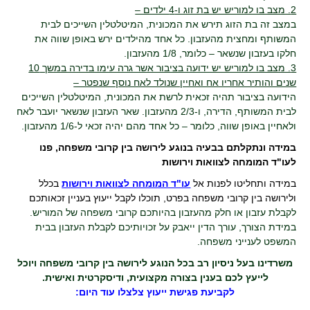
2. מצב בו למוריש יש בת זוג ו-4 ילדים –
במצב זה בת הזוג תירש את המכונית, המיטלטלין השייכים לבית
המשותף ומחצית מהעזבון. כל אחד מהילדים ירש באופן שווה את
חלקו בעזבון שנשאר – כלומר, 1/8 מהעזבון.
3. מצב בו למוריש יש ידועה בציבור אשר גרה עימו בדירה במשך 10
שנים והותיר אחריו אח ואחיין שנולד לאח נוסף שנפטר –
הידועה בציבור תהיה זכאית לרשת את המכונית, המיטלטלין השייכים
לבית המשותף, הדירה, ו-2/3 מהעזבון. שאר העזבון שנשאר יועבר לאח
ולאחיין באופן שווה, כלומר – כל אחד מהם יהיה זכאי ל-1/6 מהעזבון.
במידה ונתקלתם בבעיה בנוגע לירושה בין קרובי משפחה, פנו
לעו"ד המומחה לצוואות וירושות
במידה ותחליטו לפנות אל
עו"ד המומחה לצוואות וירושות
בכלל
ולירושה בין קרובי משפחה בפרט, תוכלו לקבל ייעוץ בעניין זכאותכם
לקבלת עזבון או חלק מהעזבון בהיותכם קרובי משפחה של המוריש.
במידת הצורך, עורך הדין ייאבק על זכויותיכם לקבלת העזבון בבית
המשפט לענייני משפחה.
משרדינו בעל ניסיון רב בכל הנוגע לירושה בין קרובי משפחה ויוכל
לייעץ לכם בענין בצורה מקצועית, ודיסקרטית ואישית.
לקביעת פגישת ייעוץ צלצלו עוד היום: