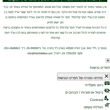
אין באמור באתר זה להוות ייעוץ משפטי מכל סוג שהוא. המסתמך על המידע באתר זה, בכל
דרך שהיא, עושה זאת על אחריותו בלבד. אין בפנייה לאתר זה כדי ליצור קשרי עו"ד-לקוח בין
הפונה לבין עו"ד תמר קלרפלד. לפני כל פעולה מומלץ להיוועץ בעו"ד המתמחה בתחום בו
הנך זקוק לסיוע.
© כל הזכויות שמורות לעו"ד תמר קלרפלד.כל הלינקים המפורסמים באתר זה נמצאים ברשת
ופתוחים לצפייה לכלל הציבור.אין כל קשר ו/או אחריות לעניין המפורסם בהם לבין עו"ד תמר
קלרפלד.
הנופר 3, ת"ד 941, אבן יהודה 40500 בשרון ליד נתניה, טל: 09-8995871, נייד: 054-4668863,
פקס: 03-7256255, דוא"ל:
info@klarfeldlaw.com
תפריט נגישות
close
פתיחה וסגירה של תפריט הנגישות
keyboard
ניווט מקלדת
visibility_off
ביטול אנימציות / הבהובים
nights_stay
Contrast
format_size
הגדלת טקסט