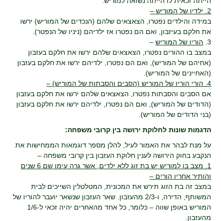
הייתה זכאית לו הייתה נשואה למוריש.
2. ילדיו של המוריש –
במידה והילדים נפטרו, הצאצאים שלהם (הנכדים של המוריש) ירשו
את חלקם בעיזבון, ואם הם נפטרו אז ילדיהם (ניניו של הנפטר).
3.
הוריו של המוריש
–
במצב בו ההורים נפטרו, הצאצאים שלהם ירשו את חלקם בעזבון
(אחיהם של המוריש), ואם הם נפטרו, ילדיהם ירשו את חלקם בעזבון
(האחיינים של המוריש).
4. הורי הוריו של המוריש (הסבים והסבתות של המוריש) –
אם הסבים והסבתות נפטרו, הצאצאים שלהם ירשו את חלקם בעזבון
(הדודים של המוריש), ואם הם נפטרו, ילדיהם ירשו את חלקם בעזבון
(בני הדודים של המוריש).
הדגמות שונות לחלוקת ירושה בין קרובי משפחה:
על מנת לבהר את האמור לעיל, להלן מספר דוגמאות הממחישות את
הנקבע בחוק הירושה לענין חלוקת העזבון בין קרובי משפחה –
1. מצב בו למוריש יש בת זוג ללא ילדים, אשר גרה עימו שם 6 שנים
והותיר אחריו הורים –
במצב זה בת הזוג תירש את המכונית, המטלטלין השייכים לבית
המשותף, הדירה, ו-2/3 מהעזבון. שאר העזבון שנשאר יועבר להוריו של
המוריש באופן שווה – כלומר, כל אחד מהאחרים יהיה זכאי ל-1/6
מהעזבון.