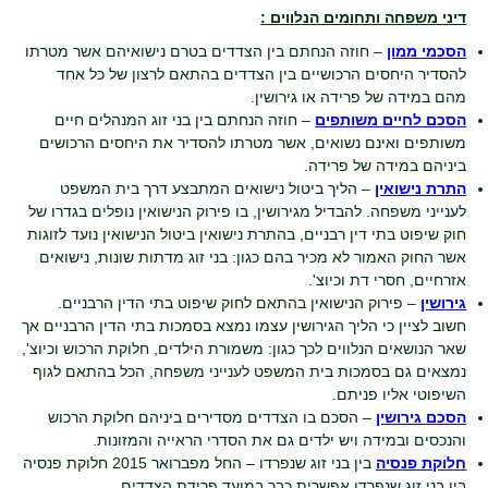
דיני משפחה ותחומים הנלווים :
הסכמי ממון
– חוזה הנחתם בין הצדדים בטרם נישואיהם אשר מטרתו
להסדיר היחסים הרכושיים בין הצדדים בהתאם לרצון של כל אחד
מהם במידה של פרידה או גירושין.
הסכם לחיים משותפים
– חוזה הנחתם בין בני זוג המנהלים חיים
משותפים ואינם נשואים, אשר מטרתו להסדיר את היחסים הרכושים
ביניהם במידה של פרידה.
התרת נישואין
– הליך ביטול נישואים המתבצע דרך בית המשפט
לענייני משפחה. להבדיל מגירושין, בו פירוק הנישואין נופלים בגדרו של
חוק שיפוט בתי דין רבניים, בהתרת נישואין ביטול הנישואין נועד לזוגות
אשר החוק האמור לא מכיר בהם כגון: בני זוג מדתות שונות, נישואים
אזרחיים, חסרי דת וכיוצ'.
גירושין
– פירוק הנישואין בהתאם לחוק שיפוט בתי הדין הרבניים.
חשוב לציין כי הליך הגירושין עצמו נמצא בסמכות בתי הדין הרבניים אך
שאר הנושאים הנלווים לכך כגון: משמורת הילדים, חלוקת הרכוש וכיוצ',
נמצאים גם בסמכות בית המשפט לענייני משפחה, הכל בהתאם לגוף
השיפוטי אליו פניתם.
הסכם גירושין
– הסכם בו הצדדים מסדירים ביניהם חלוקת הרכוש
והנכסים ובמידה ויש ילדים גם את הסדרי הראייה והמזונות.
חלוקת פנסיה
בין בני זוג שנפרדו – החל מפברואר 2015 חלוקת פנסיה
בין בני זוג שנפרדו אפשרית כבר במועד פרידת הצדדים.