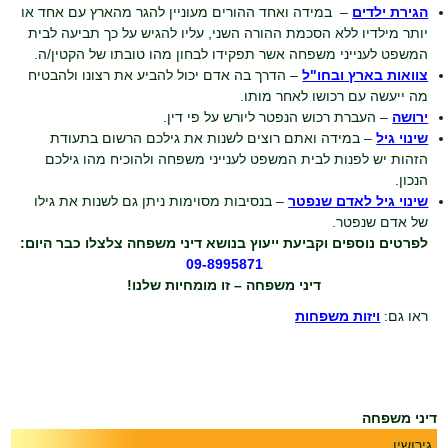
הגירת ילדים
– במידה ואחד ההורים מעוניין להגר מהארץ עם אחד או
יותר מילדיו ללא הסכמת ההורה השני, עליו להגיש על כך תביעה לבית
המשפט לענייני משפחה אשר תפקידו לבחון מהו טובתו של הקטין/ה.
צוואות בארץ ובחו"ל
– הדרך בה אדם יכול להביע את רצונו ולהבטיח
מה ייעשה עם רכושו לאחר מותו.
ירושה
– העברת רכוש הנפטר ליורש על פי דין.
שינוי גיל
– במידה ואתם רוצים לשנות את גילכם הרשום בתעודת
הזהות יש לפנות לבית המשפט לענייני משפחה ולהוכיח מהו גילכם
הנכון.
שינוי גיל לאדם שנפטר
– בנסיבות מסוימות ניתן גם לשנות את גילו
של אדם שנפטר.
לפרטים נוספים וקביעת ייעוץ בנושא דיני משפחה צלצלו כבר היום:
09-8995871
דיני משפחה – זו מומחיות שלנו!
ראו גם:
ויזות משפחות
דיני משפחה
גירושין