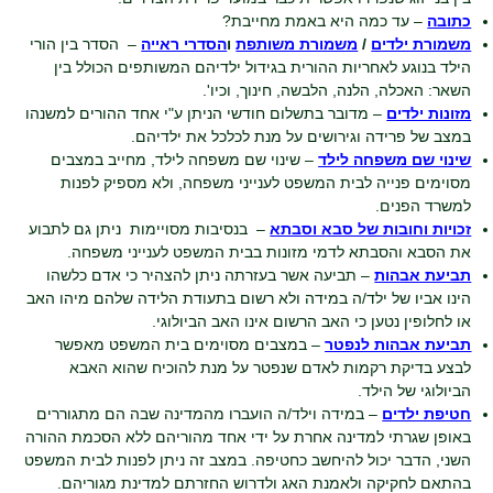
כתובה
– עד כמה היא באמת מחייבת?
משמורת ילדים
/
משמורת משותפת
ו
הסדרי ראייה
– הסדר בין הורי
הילד בנוגע לאחריות ההורית בגידול ילדיהם המשותפים הכולל בין
השאר: האכלה, הלנה, הלבשה, חינוך, וכיו'.
מזונות ילדים
– מדובר בתשלום חודשי הניתן ע"י אחד ההורים למשנהו
במצב של פרידה וגירושים על מנת לכלכל את ילדיהם.
שינוי שם משפחה לילד
– שינוי שם משפחה לילד, מחייב במצבים
מסוימים פנייה לבית המשפט לענייני משפחה, ולא מספיק לפנות
למשרד הפנים.
זכויות וחובות של סבא וסבתא
– בנסיבות מסויימות ניתן גם לתבוע
את הסבא והסבתא לדמי מזונות בבית המשפט לענייני משפחה.
תביעת אבהות
– תביעה אשר בעזרתה ניתן להצהיר כי אדם כלשהו
הינו אביו של ילד/ה במידה ולא רשום בתעודת הלידה שלהם מיהו האב
או לחלופין נטען כי האב הרשום אינו האב הביולוגי.
תביעת אבהות לנפטר
– במצבים מסוימים בית המשפט מאפשר
לבצע בדיקת רקמות לאדם שנפטר על מנת להוכיח שהוא האבא
הביולוגי של הילד.
חטיפת ילדים
– במידה וילד/ה הועברו מהמדינה שבה הם מתגוררים
באופן שגרתי למדינה אחרת על ידי אחד מהוריהם ללא הסכמת ההורה
השני, הדבר יכול להיחשב כחטיפה. במצב זה ניתן לפנות לבית המשפט
בהתאם לחקיקה ולאמנת האג ולדרוש החזרתם למדינת מגוריהם.