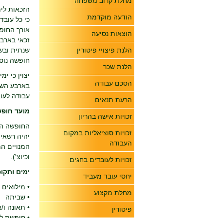
מחלת קרוב משפחה
הזכאות לי
הודעה מוקדמת
כי כל עובד
אורך החופ
הוצאות נסיעה
הלנת פיצויי פיטורין
חופשה נוסף עד לכמות ש
הלנת שכר
יצוין כי י
הסכם עבודה
עבודה לעובד במ
הרעת תנאים
מועד חופ
זכויות אישה בהריון
החופשה הש
זכויות סוציאליות במקום
יהיה רשאי
העבודה
וכיוצ').
זכויות לעובדים בחגים
ימים ותקו
יחסי עובד מעביד
• מילואים
מחלת מקצוע
• שביתה
• תאונה ו/
פיטורין
• חופשת ל