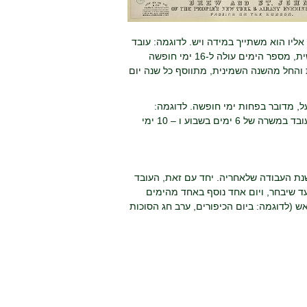
יו הוא משתייך במידה ויש. לדוגמה: עובד
זכאי בארבע שנות עבודתו הראשונות ל-14 ימי חופשה שנתית כאשר החל מהשנה החמישית, מספר הימים עולה ל-16 ימי חופשה
 שנתית, בשנה השביעית ל-21 ימי חופשה שנתית והחל מהשנה השמינית, מתווסף כל שנה יום
ועל, מדובר בפחות ימי חופשה. לדוגמה:
בארבע השנים הראשונות עובד זכאי ל-14 ימי חופשה קלנדרים המהווים 12 ימי עבודה לעובד במשרה של 6 ימים בשבוע ו – 10 ימי
נת העבודה שלאחריה. יחד עם זאת, העובד
 שיבחר, ויום אחד נוסף באחד מהימים
ת של החוק, כל עוד הוא הודיע על כך למעסיק שלו 30 ימים מראש (לדוגמה: ביום הכיפורים, ערב חג הסוכות