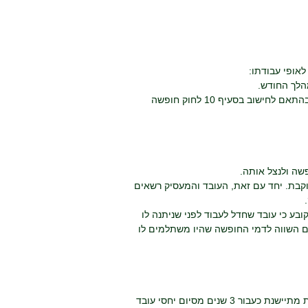
אופי עבודתו:
הלך החודש.
• עובד יומי או שעתי – חישוב תשלום דמי החופשה יתבסס על שכרו הממוצע של העובד בהתאם לחישוב בסעיף 10 לחוק חופשה
שה ולנצל אותה.
לצבור עד 7 ימי חופשה בלבד לשנה העוקבת. יחד עם זאת, העובד והמעסיק רשאים
ובע כי עובד שחדל לעבוד לפני שניתנה לו
כום השווה לדמי החופשה שהיו משתלמים לו
להבדיל מתביעות אזרחיות, תקופת ההתיישנות לתביעה עבור תשלום עבור חופשה שנתית מתיישנת כעבור 3 שנים מסיום יחסי עובד