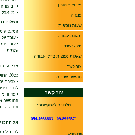
פיצויי פיטורין
• יום מנוח
• ימי אבל
פנסיה
תשלום דמ
שעות נוספות
המעסיק מח
תאונת עבודה
• עובד על 
תלוש שכר
שנתית.
שאלות נפוצות בדיני עבודה
צבירה ופדי
צור קשר
ככלל, החוק
חופשה שנתית
לסכם ביני
צור קשר
• פדיון ימ
החופשה אלי
טלפונים להתקשרות:
אם היה יוצ
054-4668863
;
09-8995871
אל תחכו ע
שם מלא