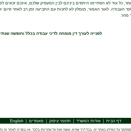
מר, כל עוד לא הסתיימו היחסים ביניכם לבין המעסיק שלכם, אינכם זכאים לפד
סי העבודה. לאור האמור, מומלץ לא לחכות עם התביעה זמן רב לאחר סיום יח
 מהר.
לפנייה לעורך דין מומחה לדיני עבודה בכלל וחופשה שנת
דף הבית
אודות המשרד
תחומי עיסוק
מאמרים
English
|
|
|
|
סתמך על המידע באתר זה, בכל דרך שהיא, עושה זאת על אחריותו בלבד. אין בפנייה לאתר זה כדי ל