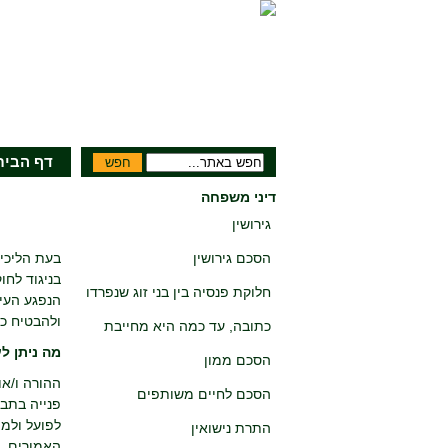
דף הבית
דיני משפחה
גירושין
הסכם גירושין
בעת הליכי
בניגוד לחו
חלוקת פנסיה בין בני זוג שנפרדו
הנפגע העיק
ולהבטיח כי
כתובה, עד כמה היא מחייבת
מה ניתן ל
הסכם ממון
ההורה ו/או
הסכם לחיים משותפים
פנייה בתב
לפועל ולמו
התרת נישואין
האמורים. ה