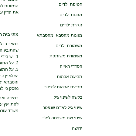
חטיפת ילדים
המזונות ל
את הדין ע
מזונות ילדים
הגירת ילדים
מתי בית ה
מזונות מהסבא ומהסבתא
במצב בו לא
משמורת ילדים
שהתובע הוכ
משמורת משותפת
1. יש בידי הסבא והסבתא אמצעים לספק את הצרכים שלהם ושל הילדים הקטינים שלהם בטרם תשלום מזונות לתובע.
2. על התובע להוכיח כי הוא לא יכול לספק את צרכיו מהכנסה ו/או נכסים ממקור אחר (למשל: ירושה).
הסדרי ראייה
3. על התובע להוכיח כי אינו יכול לקבל מזונות מבן משפחה אחר הקודם בשרשרת לסבא ולסבתא ברצף חיוב המזונות על פי החוק.
יש לציין כ
תביעת אבהות
והסבתא יכו
תביעת אבהות לנפטר
נפסק כי לא
בקשה לשינוי גיל
במידה ואת
להתייעץ ע
שינוי גיל לאדם שנפטר
משרד עורכי
שינוי שם משפחה לילד
ירושה