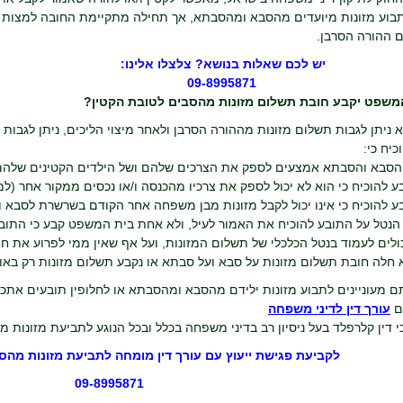
תבוע מזונות מיועדים מהסבא ומהסבתא, אך תחילה מתקיימת החובה למצות
ם ההורה הסרבן.
יש לכם שאלות בנושא? צלצלו אלינו:
09-8995871
משפט יקבע חובת תשלום מזונות מהסבים לטובת הקטין?
 ניתן לגבות תשלום מזונות מההורה הסרבן ולאחר מיצוי הליכים, ניתן לגבו
יח כי:
י הנטל על התובע להוכיח את האמור לעיל, ולא אחת בית המשפט קבע כי התוב
לים לעמוד בנטל הכלכלי של תשלום המזונות, ועל אף שאין ממי לפרוע את חו
 חלה חובת תשלום מזונות על סבא ועל סבתא או נקבע תשלום מזונות רק באופ
ם מעוניינים לתבוע מזונות ילידם מהסבא ומהסבתא או לחלופין תובעים אתכ
ם
עורך דין לדיני משפחה
 דין קלרפלד בעל ניסיון רב בדיני משפחה בכלל ובכל הנוגע לתביעת מזונות
לקביעת פגישת ייעוץ עם עורך דין מומחה לתביעת מזונות מה
09-8995871