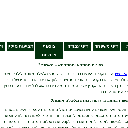
דיני משפחה
דיני עבודה
צוואות
תביעות נזיקין
וי
וירושות
מזונות מהסבא ומהסבתא – האמנם?
גירושין
אנו נתקלים פעמים רבות בהורה הנמנע מלשלם מזונות לילדיו וזאת
ק ולפסיקה בהם נקבע כי ההורים מחוייבים לזון את ילדיהם. בסופו של דבר
רי מן העניין הוא הקטין אשר המזונות מיועדים לדאוג לכל צרכיו בעודו קטין
 לא יחסר לו דבר.
עשות במצב בו ההורה נמנע מלשלם מזונות?
 הקטין אליו אמורים להיות מועברים תשלום המזונות למצות הליכים בטרם
יעת מזונות מהסבא ומהסבתא. לדוגמה: ההורה צריך לפנות תחילה להוצאה
סד לביטוח לאומי ולראות אם ניתן לקבל את תשלום המזונות דרך המוסדות
חוק לתיקון דיני משפחה בישראל, מאפשר לקטין ו/או להורה שאמור לקבל את