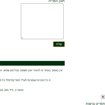
תוכן הפנייה
אין באמור באתר זה להוות ייעוץ משפטי מכל סוג שהוא. המ
© כל הזכויות שמורות לעו"ד תמר קלרפלד.כל הל
הנופר 3, ת"ד 941, אבן יהודה 40500 בשרון ליד נתניה, טל: 09-8995871, נייד: 054-4668863, פקס: 03-7256255, דוא"ל:
תפריט נגישות