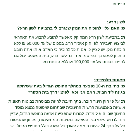
הביטוח.
לשון הרע:
ש: האם עליי להוכיח את הנזק שנגרם לי בתביעת לשון הרע?
ת:
בתביעת לשון הרע המחוקק מאפשר לתובע לתבוע את האחראי
לביצוע העבירה לפי חוק איסור הרע, בסכום של עד 50,000 ₪ ללא
הוכחת נזק. יש לציין כי אם תוכל להוכיח כי האדם אותו אתה תובע
התכוון לפגוע בך בפרסמו את דבר לשון הרע, בית המשפט יכול גם
לחייבו בסכום של עד 100,000 ₪ ללא הוכחת נזק.
תאונות תלמידים:
ש: בתי בת ה-10 נפצעה במהלך החופש הגדול בעת ששיחקה
בגינה ליד הבית, האם אני זכאי לפיצוי דרך בית הספר?
ת:
על פי חוק חינוך חובה, בתך חייבת להיות מבוטחת בביטוח תאונות
אישיות באמצעות הרשות החינוכית שבתחום שיפוטה נמצא מוסד
החינוך שבו היא לומדת. למרות שהפציעה ארעה בחופש הגדול, עדיין
ניתן לדרוש פיצוי בגין הפציעה בנסיבות המתאימות, מכיוון שהביטוח
חל על בתך 24 שעות ביממה לאורך כל השנה כולל החופש הגדול. יש