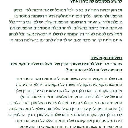
להשיג מסמכים שיוכיחו זאת?
ת:
חוק זכויות החולה קובע כי לכל מטופל יש את הזכות לעיין בתיקו
הרפואי ולהעתיקו. עלייך לפנות למחלקת תיעוד רשומות במוסד בו
טיפלת ולדרוש העתק מהרשומה הרפואית שלך. יש לציין כי בדרך כלל
העתקת התיק כרוכה בתשלום. לאחר קבלת המסמכים הרפואיים אנו
ממליצים לפנות לעורך דין המומחה לרשלנות רפואית אשר יוכל לבחון
אותם ולתת לך ההערכה האם יש לך עילה לתביעה ברשלנות רפואית.
רשלנות מקצועית:
ש: איך אני יכול להוכיח שעורך הדין שלי פעל ברשלנות מקצועית
בתביעה שלי ובגלל זה הפסדתי?
ת:
רשלנות מקצועית היא מעשה ומחדל המהווים סטייה מנורמת
התנהגות מקצועית מקובלת אשר בעל מקצוע סביר לא היה עושה
אותם ובעקבות כך נגרם לך נזק. על מנת להוכיח כי עורך הדין שלך
התרשל עלייך להוכיח כי התקיימו שלושה תנאים מצטברים: א)
התקיימה התנהגות בלתי סבירה או בלתי זהירה של עורך הדין כלפייך.
ב) היחסים בינך לבין עורך הדין הטילו עליו חובה שלא לנהוג כפי שנהג.
ג) נוצר לך נזק בעקבות ההתנהגות הרשלנית של עורך הדין. יש לציין כי
בית המשפט בוחן את קיומם של התנאים הללו על בסיס הנורמות
המקצועיות הנהוגות והמקובלות בתחום המקצועי בו הוא עוסק.