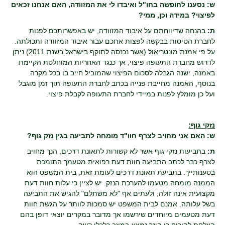
ש: נסענו לחופשה בחו"ל ואיבדו לי את המזוודה, האם אנחנו זכאים
לפיצוי? במידה וכן, ממי?
ת:
בהנחה שדיווחתם על איבוד המזוודה, יש באפשרותכם לפנות
לחברת הטיסות בבקשה לפצות אתכם עבור איבוד המזוודה ותכולתה.
על פי אמנת מונטריאול (אשר נכנסה לתוקף בישראל בשנת 2011) ניתן
לדרוש מחברת התעופה פיצוי, אך כנגד האחריות המוחלטת הקיימת
באמנה, ישנה הגבלה לסכום הפיצוי שהמוביל חייב בו בכל מקרה.
בנוסף, האמנה מחייבת פנייה בכתב לחברת התעופה תוך זמן מוגבל
ועל כן מומלץ לפנות במיידי לחברת התעופה לקבלת פיצוי.
נזקי גוף:
ש: האם אני מחויב לצרף חוו"ד מומחה לתביעה בגין נזק גוף?
ת:
בתביעות נזקי גוף אשר לא קשורות לתאונת דרכים, הנך מחויב
לצרף כבר לכתב התביעה חוות דעת רפואית מטעמך התומכת
בטענותייך. בתביעת תאונת דרכים לעומת זאת, בית המשפט הוא
הממנה מומחה מטעמו להערכת הנזק. יש לציין כי עלות חוות דעת
מקצועית אינה זולה, ולעתים אף "לא משתלם" להגיש את התביעה
בשל עלותה. אמנם לבית המשפט יש סמכות לוותר על הגשת חוות
דעת מטעמים מיוחדים שירשמו אך מדובר במקרים יוצאי דופן בהם