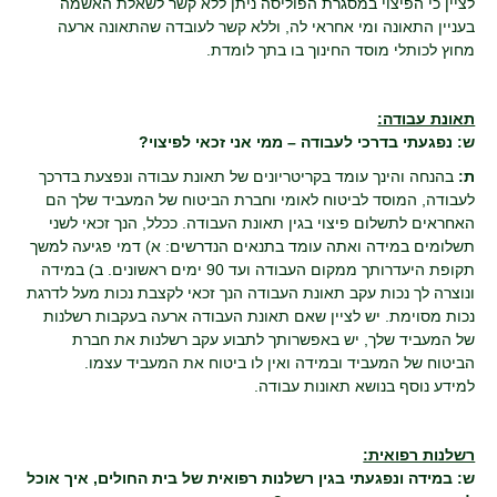
לציין כי הפיצוי במסגרת הפוליסה ניתן ללא קשר לשאלת האשמה
בעניין התאונה ומי אחראי לה, וללא קשר לעובדה שהתאונה ארעה
מחוץ לכותלי מוסד החינוך בו בתך לומדת.
תאונת עבודה:
ש: נפגעתי בדרכי לעבודה – ממי אני זכאי לפיצוי?
ת:
בהנחה והינך עומד בקריטריונים של תאונת עבודה ונפצעת בדרכך
לעבודה, המוסד לביטוח לאומי וחברת הביטוח של המעביד שלך הם
האחראים לתשלום פיצוי בגין תאונת העבודה. ככלל, הנך זכאי לשני
תשלומים במידה ואתה עומד בתנאים הנדרשים: א) דמי פגיעה למשך
תקופת היעדרותך ממקום העבודה ועד 90 ימים ראשונים. ב) במידה
ונוצרה לך נכות עקב תאונת העבודה הנך זכאי לקצבת נכות מעל לדרגת
נכות מסוימת. יש לציין שאם תאונת העבודה ארעה בעקבות רשלנות
של המעביד שלך, יש באפשרותך לתבוע עקב רשלנות את חברת
הביטוח של המעביד ובמידה ואין לו ביטוח את המעביד עצמו.
למידע נוסף בנושא תאונות עבודה.
רשלנות רפואית:
ש: במידה ונפגעתי בגין רשלנות רפואית של בית החולים, איך אוכל