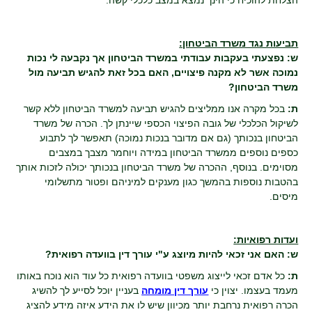
הצלחת להוכיח כי הינך נמצא במצב כלכלי קשה.
תביעות נגד משרד הביטחון:
ש: נפצעתי בעקבות עבודתי במשרד הביטחון אך נקבעה לי נכות
נמוכה אשר לא מקנה פיצויים, האם בכל זאת להגיש תביעה מול
משרד הביטחון?
ת:
בכל מקרה אנו ממליצים להגיש תביעה למשרד הביטחון ללא קשר
לשיקול הכלכלי של גובה הפיצוי הכספי שיינתן לך. הכרה של משרד
הביטחון בנכותך (גם אם מדובר בנכות נמוכה) תאפשר לך לתבוע
כספים נוספים ממשרד הביטחון במידה ויוחמר מצבך במצבים
מסוימים. בנוסף, ההכרה של משרד הביטחון בנכותך יכולה לזכות אותך
בהטבות נוספות בהמשך כגון מענקים למיניהם ופטור מתשלומי
מיסים.
ועדות רפואיות:
ש: האם אני זכאי להיות מיוצג ע"י עורך דין בוועדה רפואית?
ת:
כל אדם זכאי לייצוג משפטי בוועדה רפואית כל עוד הוא נוכח באותו
מעמד בעצמו. יצוין כי
עורך דין מומחה
בעניין יוכל לסייע לך להשיג
הכרה רפואית נרחבת יותר מכיוון שיש לו את הידע איזה מידע להציג