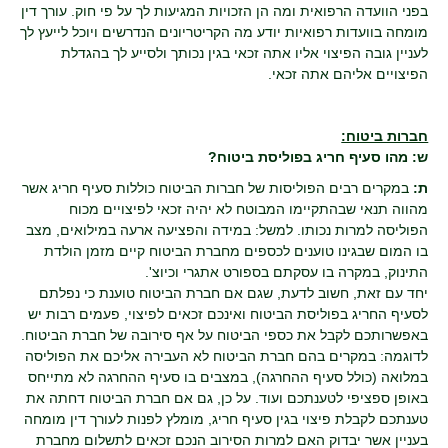
בפני הוועדה הרפואית ומה הן הזכויות המגיעות לך על פי חוק. עורך דין
מומחה בוועדות רפואיות יודע מה הקריטריונים הנדרשים ויוכל לייעץ לך
לעניין גובה הפיצוי אליו אתה זכאי בגין נכותך ולסייע לך בהגדלת
הפיצויים אליהם אתה זכאי.
חברות ביטוח:
ש: מהו סעיף חריג בפוליסת ביטוח?
ת:
במקרים רבים הפוליסות של חברות הביטוח כוללות סעיף חריג אשר
מהווה תנאי שבהתקיימו המבוטח לא יהיה זכאי לפיצויים מכוח
הפוליסה למרות נכותו. למשל: במידה והפציעה ארעה במילואים, מצב
בו המום שבגינו טוענים לכספים מחברת הביטוח קיים מזמן הולדת
התינוק, במקרה בו עסקתם בספורט אתגרי וכיוצ'.
יחד עם זאת, חשוב לדעת, שגם אם חברת הביטוח טוענת כי נפלתם
לסעיף החריג בפוליסת הביטוח ואינכם זכאים לפיצוי, פעמים רבות יש
באפשרותכם לקבל את כספי הביטוח על אף סירובה של חברת הביטוח.
לדוגמה: במקרים בהם חברת הביטוח לא העבירה אליכם את הפוליסה
במלואה (כולל סעיף ההחרגה), במצבים בו סעיף ההחרגה לא מתייחס
באופן ספציפי לטענתכם ועוד. על כן, גם אם חברת הביטוח דחתה את
טענתכם לקבלת פיצוי בגין סעיף חריג, מומלץ לפנות לעורך דין מומחה
בעניין אשר יבדוק האם למרות הסירוב הנכם זכאים לתשלום מחברת