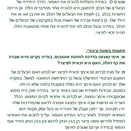
שנגרם לך. במידה והצלחת להוכיח את האמור, הדרך היחידה של
הבעלים של הכלב להתגונן היא להוכיח אחד מהדברים הללו: א) הייתה
התגרות בכלב. ב) תקפת את הבעלים של הכלב או את בן זוגו או את
הילד שלו. ג) ביצעת עבירה של השגת גבול במקרקעין של הבעלים של
הכלב. במידה ובעל הכלב לא יוכל להוכיח את אחת מהטענות הללו,
תהיה זכאי לפיצוי.
תאונות בשטח ציבורי:
ש: אימי נפגעה בדרכה לתחנת אוטובוס, בגדיה נקרעו והיא שברה
את כף רגלה, האם היא זכאית לפיצוי?
ת:
על מנת לבדוק tם אימך זכאית לפיצוי יש לבחון האם הבעלים של
המקום הציבורי התרשלו\ ובשל כך התרחשה התאונה. למשל, במקרה
שלך יש לבחון האם אימך היא נפלה בעקבות בלטה שלא הייתה
במקום, עבודות תשתית שביצעו באזור וכיוצ'. במידה ואכן היה מפגע
שבעקבותיו אימך נפגעה, יש לבדוק מי אחראי לקיום המפגע. ככלל,
העריה או הרשות שבה אימך נפצעה אמורה לדאוג שהמדרכות שלה
יהיו תקינות, אך ייתכן וקבלן של העיריה או בעל עסק מקומי הוא
האחראי למחדל. לאחר בירור המידע האמור, עלייך לתבוע את האחראי
למחדל ולדרוש ממנו פיצוי הן בגין הנזק לרכוש והן בגין הנזק הפיזי ואף
הנפשי (במידה וקיים) שנגרם לאימך.