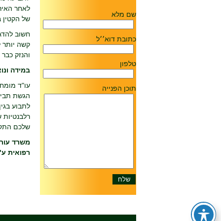
שם מלא
של הקטין בין 18. כלומר, יש אפשרות לאותו קטין להגיש תביעת עד לה
כתובת דוא׳׳ל
קשה יותר ל
והנזק כבר 
טלפון
במידה ונו
עו"ד מומח
תוכן הפנייה
הגשת תביעה
לתבוע בגין
רלבנטיות ש
שלכם התקיי
משרד עורכ
רפואית ע"