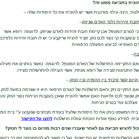
הוכיח בתביעה מסוג זה?
נות, הינה עילה מורכבת אשר יש להוכיח את כל היסודות שלה –
ובת זהירות כלפי האדם שניזוק
–
כי לגורם המטפל אכן קיימת חובת זהירות לאדם שניזוק. לדוגמה: רופא אשר
ובעקבות כך נוצר לכם נזק, סביר להניח שייקבע כי יש לו חובת זהירות כלפיכם
רם האחראי לביצוע הפעולה הרפואית.
בה
–
האם התקיימה התרשלות של האדם המטפל. לדוגמה: כאשר בוחנים את פעילות
ל התנהגות סבירה של רופא מנתח, אשר הובילה להתרשלות מצידו.
וקיום קשר סיבתי בין ההפרה ובין הנזק
–
אם התקיים נזק והאם הרשלנות של הגורם הרפואי היא זו שגרמה בפועל לנזק. 
ק שנוצר לכם ולראות האם אפשר להוכיח שאכן בעקבות הניתוח נוצר הנזק והו
 אצלכם עוד בטרם הניתוח.
י בית המשפט בוחן את כל היסודות שלעיל בעזרת מבחנים שנקבעו ע"י בית ה
כיח. למידע נוסף אודות הוכחת עוולת הרשלנות
לחצו על הקישור
.
כול להגיש תביעת גם לאחר שעברו שנים רבות מהיום בו נוצר לי הנזק?