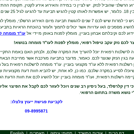
גיעו לגיל 25 שנים.
חשוב להדגיש כי למרות שיש לכם 7 שנים להגשת תביעה מיום האירוע הר
השיג מסמכים ו/או עדויות אשר יכולים לתמוך ולעזור בהוכחת הראיות בתבי
ידוע לכם וקיבלתם אבחון בעניין, מומלץ לפנות באופן מיידי אל
עו"ד מומחה ל
צר לכם נזק עקב טיפול רפואי, מומלץ לפנות לעו"ד מומחה בנושא!
ה לרשלנות רפואית יוכל להעריך את המקרה שלכם, ולבחון האם באמת התקיימ
 בגין הנזק שנוצר לכם. כאמור, מדובר בתביעה מורכבת אשר מחייבת הבאת ר
 רשלנות רפואית ללא עו"ד מקצועי בעניין. עו"ד מומחה לרשלנות רפואית בעל 
יוכלו לסייע במקרה שלכם. כמו כן, לא אחת, יש להביא חוות דעת מקצועיות 
מה רשלנות רפואית, ועו"ד מומחה בעניין יוכל להשיג לכם את חוות הדעת ה
י דין קלרפלד, בעל ניסיון רב שנים ויוכל לעזור לכם לקבל את הפיצוי אל
י נושא משרה בתחום הרפואי
.
לקביעת פגישת ייעוץ צלצלו:
09-8995871
דף הבית
אודות המשרד
תחומי עיסוק
מאמרים
English
|
|
|
|