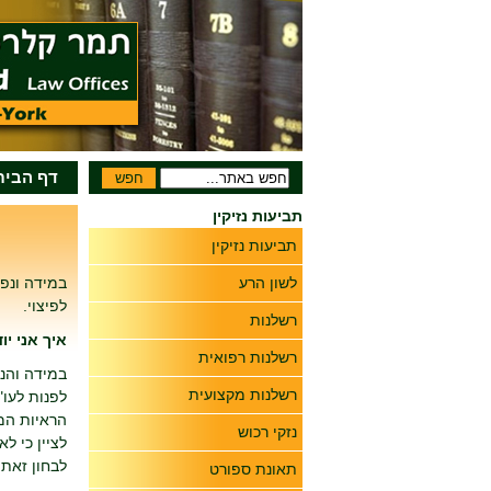
דף הבית
תביעות נזיקין
תביעות נזיקין
לשון הרע
במידה ונפג
לפיצוי.
רשלנות
איך אני י
רשלנות רפואית
במידה והנכ
רשלנות מקצועית
לפנות לעו"
הראיות המ
נזקי רכוש
לציין כי ל
לבחון זאת 
תאונת ספורט