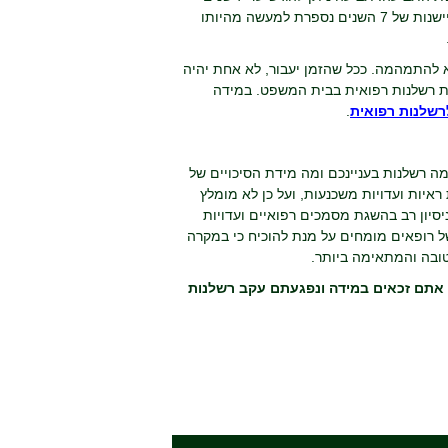
לאחר האירוע הרשלני שהוביל לנזק. יש לציין כי במידה והאירוע אירע לקטין, תקופת ההתיישנות של 7 השנים נספרת למעשה מהיותו
שלני, מומלץ לא להתמהמה. ככל שהזמן יעבור, לא אחת יהיה
עת רשלנות רפואית בבית המשפט. במידה
רשלנות רפואית
.
ה רשלנות בעניינכם ומה מידת הסיכויים של
איות ועדויות משכנעות, ועל כן לא מומלץ
ניסיון רב בהשגת מסמכים רפואיים ועדויות
של רופאים מומחים על מנת להוכיח כי במקרה
טובה והמתאימה ביותר.
יו אתם זכאים במידה ונפגעתם עקב רשלנות