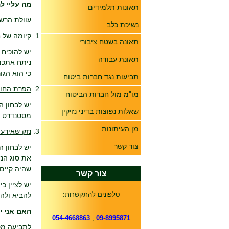
מה עליי ל
תאונות תלמידים
עוולת הרשל
נשיכת כלב
קיומה של ח
תאונה בשטח ציבורי
יש להוכיח 
תאונת עבודה
ניתח אתכם 
כי הוא הגו
תביעות נגד חברות ביטוח
הפרת החו
מו"מ מול חברות הביטוח
יש לבחון 
שאלות נפוצות בדיני נזיקין
מסטנדרט ש
מן העיתונות
נזק שאירע 
צור קשר
יש לבחון ה
את סוג הנז
שהיה קיים
צור קשר
יש לציין כ
טלפונים להתקשרות:
להביא ולהו
האם אני י
054-4668863
;
09-8995871