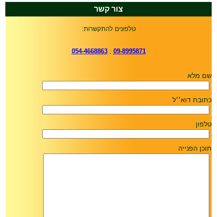
צור קשר
טלפונים להתקשרות:
054-4668863
;
09-8995871
שם מלא
כתובת דוא׳׳ל
טלפון
תוכן הפנייה