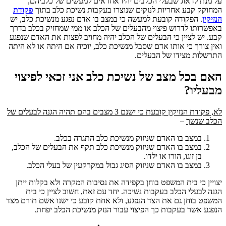
על מנת לדאוג שבעלי הכלבים יהיו אחראים למעשים של כלביהם,
המחוקק קבע אחריות לנזקים שנוצרו בעקבות נשיכת כלב בתוך
פקודת
הנזיקין
. הפקודה קובעת למעשה כי במצב בו אדם נפגע מנשיכת כלב, יש
באפשרותו לדרוש פיצוי מהבעלים של הכלב או ממי שמחזיק בכלב בדרך
קבע. יש לציין כי הבעלים של הכלב יהיה מחויב לפצות את האדם שנפגע
ואין צורך כי אותו אדם שסבל מנשיכת כלב, יוכיח אם היתה או לא היתה
התרשלות מצידו של הבעלים.
האם בכל מצב של נשיכת כלב אני זכאי לפיצוי
מבעליו?
לא, פקודת הנזיקין קובעת כי ישנם 3 מצבים בהם תהיה הגנה לבעלים של
הכלב שנשך
–
במצב בו האדם שניזוק מנשיכת כלב התגרה בכלב.
במצב בו האדם שניזוק מנשיכת כלב תקף את הבעלים של הכלב,
בן זוגו, הורו או ילדו.
במצב בו האדם שניזוק הסיג גבול במקרקעין של בעלי הכלב.
יצויין כי בית המשפט בוחן בקפידה את נסיבות המקרה ולא בקלות ייתן
הגנה לבעלי הכלב בעקבות נשיכה. יחד עם זאת, חשוב לציין כי בית
המשפט בוחן גם את הצד הנפגע, ולא אחת קובע כי ישנו אשם תורם מצד
הנפגע אשר בעקבות כך הפיצוי עבור הנזק מנשיכת הכלב יפחת.