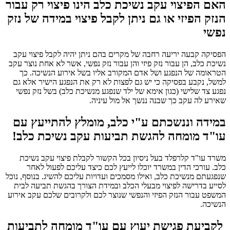
האם הפיצוי עקב נשיכת כלב הינו פיצוי רק עבור
הנזק הפיזי או גם ניתן לקבל פיצוי במידה של נזק
נפשי
הפסיקה קבעה יריעה רחבה של מקרים בהם ניתן יהיה לקבל פיצוי עקב
נשיכת כלב, הן עבור נזק פיזי והן עבור נזק נפשי, אשר לא אחת נוצר עקב
הטראומה של הנפגע ושל אדם המקורב אליו בשל אירוע הנשיכה. כך
למשל, נקבע בפסיקה כי יש גם לפצות לא רק את הנפגע הישיר אלא גם
נפגע צד שלישי (כגון אימא של ילד שנפגע מנשיכת כלב) בשל נזק נפשי
שאירע לה עקב כך שבנה ננשך אל מול עיניה.
במידה וננשכתם ע"י כלב, מומלץ להתייעץ עם
עו"ד מומחה להגשת תביעות עקב נשיכת כלב!
משרד עו"ד קלרפלד בעל ניסיון בכל הקשור לקבלת פיצוי עקב נשיכת
כלב. עורכי הדין במשרד יוכלו לייעץ לכם כיצד עליכם לפעול לאחר
שנפגעתם מנשיכת כלב, ואילו מסמכים ועדויות עליכם להשיג. בנוסף, נוכל
לסייע בדרישה לפיצוי מבעלי הכלב ובמידת הצורך בהגשת תביעה לבית
המשפט עבור הנזק הפיזי והנפשי שנוצר לכם ולקרובים שלכם עקב אירוע
הנשיכה.
לקביעת פגישת יעוץ עם עו"ד מומחה לתביעות