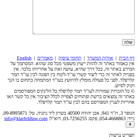
דף הבית
|
אודות המשרד
|
תחומי עיסוק
|
מאמרים
|
English
אין באמור באתר זה להוות ייעוץ משפטי מכל סוג שהוא. המסתמך על
המידע באתר זה, בכל דרך שהיא, עושה זאת על אחריותו בלבד. אין
בפנייה לאתר זה כדי ליצור קשרי עו"ד-לקוח בין הפונה לבין עו"ד תמר
קלרפלד. לפני כל פעולה מומלץ להיוועץ בעו"ד המתמחה בתחום בו הנך
זקוק לסיוע.
© כל הזכויות שמורות לעו"ד תמר קלרפלד.כל הלינקים המפורסמים
באתר זה נמצאים ברשת ופתוחים לצפייה לכלל הציבור.אין כל קשר ו/או
אחריות לעניין המפורסם בהם לבין עו"ד תמר קלרפלד.
הנופר 3, ת"ד 941, אבן יהודה 40500 בשרון ליד נתניה, טל: 09-8995871,
נייד: 054-4668863, פקס: 03-7256255, דוא"ל:
info@klarfeldlaw.com
תפריט נגישות