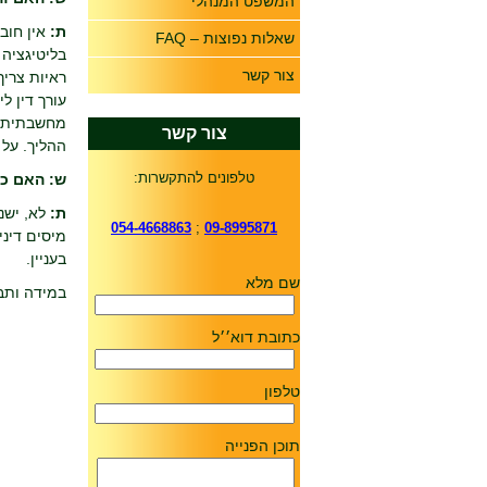
המשפט המנהלי
ת:
אין חובה
שאלות נפוצות – FAQ
בליטיגציה 
צור קשר
ראיות צריך
עורך דין ל
מחשבתית, ק
צור קשר
ההליך. על 
טלפונים להתקשרות:
ש: האם כל 
ת:
לא, ישנ
054-4668863
;
09-8995871
מיסים דיני
בעניין.
שם מלא
במידה ותב
כתובת דוא׳׳ל
טלפון
תוכן הפנייה