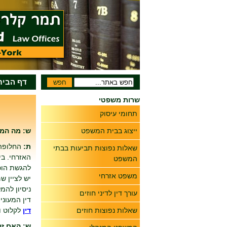
דף הבית
שרות משפטי
תחומי עיסוק
ייצוג בבית המשפט
ש: מה המש
ת:
החלופה 
שאלות נפוצות תביעות בבתי
האזרחי. ב
המשפט
להגשת הוכ
משפט אזרחי
יש לציין ש
ניסיון להמ
עורך דין לדיני חוזים
דין המעוני
שאלות נפוצות חוזים
דין
לקלוט ו
ש: האם זה