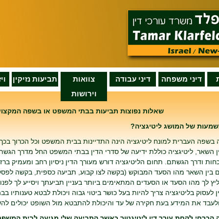
דיני משפחה
דיני עבודה
צוואות
תביעות נזיקין
וי
וירושות
שאלות נפוצות תביעות בבתי המשפט או בשפה המקצועי
מעות של המושג ליטיגציה?
בשפה העברית למונח ליטיגציה הינה התדיינות בבית המשפט וכל הכרוך בכך ה
ין השאר, ליטיגציה כוללת ידיעה של סדרי הדין בבתי המשפט החל מדרך הגש
חות ודרך הגשתם. תחום הליטיגציה דורש מעורך הדין ניסיון רחב ומעמיק ב
ם בין השאר מהו הסעד המבוקש (בקשה לצו קבוע, תביעה כספית, בקשה לפסק דין
ליץ לך מהו הסעד או הסעדים המתאימים ביותר בעניין תביעתך ויסייע לך לפנ
ין לעסוק בליטיגציה צריך להיות בעל כושר ביטוי גבוה ויכולת לבטא טענותיו ב
לעבד את המידע בעת חקירה של עד והיכולת להתבטא מול השופט יכולים להשפ
 הכרחי לקחת עורך דין ליטיגטור כאשר התביעה שלי מגיעה לבית המשפ