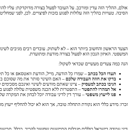
אולם, ההליך הזה עדין ומורכב. על העובד לפעול בצורה מדוקדקת: עליו להו
הסיבה. טעויות בהליך הזה עלולות לפגוע בזכות לפיצויים. לכן, לפני שמחליט
הצעד הראשון והחשוב ביותר הוא – לא לשתוק. עובדים רבים מגיבים לשינ
המשפטי. האיזון הנכון הוא לפעול בצורה מודעת ומתועדת.
הנה כמה צעדים מעשיים שכדאי לשקול:
תעדו הכל בכתב
– שמרו כל הודעה, מייל, הודעת וואטסאפ או כל 
בדקו את חוזה העבודה שלכם
– האם השינוי סותר את מה שסוכם בכ
הגיבו בכתב למעסיק
– ציינו שאתם מודעים לשינוי ואינכם מסכימים
אל תמהרו להתפטר
– התפטרות ללא הכנה משפטית עלולה לפגוע בזכ
פנו לייעוץ משפטי
– עורך דין לדיני עבודה יוכל לבחון את המקרה של
זכרו: מידע כללי הוא נקודת התחלה טובה, אך הוא לא יכול להחליף ייעוץ 
דיני עבודה בישראל כוללים מגבלות התיישנות שחשוב להכיר. ככלל, תביעות 