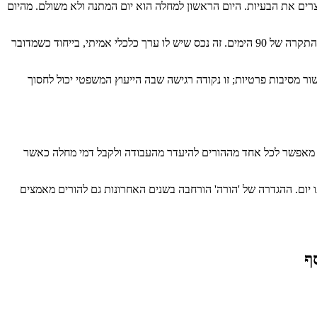
עבודה, עד לתקרה של 90 יום. זה נשמע פשוט, אבל הפרטים הם שיוצרים את הבעיות. היום הראשון למחלה הוא יום המתנה ולא משולם. מהיום
חשוב להבין שהצבירה היא מצטברת, כלומר אם לא השתמשתם בימי המחלה שלכם – הם לא אובדים. הם מתגלגלים לשנה הבאה, כל עוד לא חרגתם מהתקרה של 90 הימים. זה נכס שיש לו ערך כלכלי אמיתי, בייחוד כשמדובר
 מסיבות פרטיות; זו נקודה רגישה שבה הייעוץ המשפטי יכול לחסוך
) מאפשר לכל אחד מההורים להיעדר מהעבודה ולקבל דמי מחלה כאשר
תו יום. ההגדרה של 'הורה' הורחבה בשנים האחרונות גם להורים מאמצים
ף