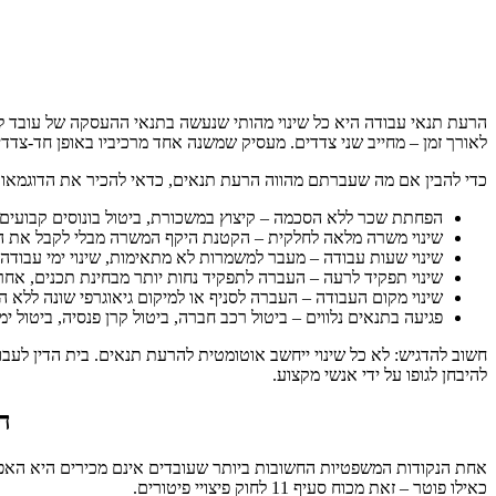
הרעת תנאי עבודה היא כל שינוי מהותי שנעשה בתנאי ההעסקה של עובד ללא 
לאורך זמן – מחייב שני צדדים. מעסיק שמשנה אחד מרכיביו באופן חד-צדדי
כדי להבין אם מה שעברתם מהווה הרעת תנאים, כדאי להכיר את הדוגמאות 
הפחתת שכר ללא הסכמה – קיצוץ במשכורת, ביטול בונוסים קבועים 
שינוי משרה מלאה לחלקית – הקטנת היקף המשרה מבלי לקבל את ה
שינוי שעות עבודה – מעבר למשמרות לא מתאימות, שינוי ימי עבודה
שינוי תפקיד לרעה – העברה לתפקיד נחות יותר מבחינת תכנים, אחרי
שינוי מקום העבודה – העברה לסניף או למיקום גיאוגרפי שונה ללא 
פגיעה בתנאים נלווים – ביטול רכב חברה, ביטול קרן פנסיה, ביטול ימ
חשוב להדגיש: לא כל שינוי ייחשב אוטומטית להרעת תנאים. בית הדין לעבו
להיבחן לגופו על ידי אנשי מקצוע.
ה
אחת הנקודות המשפטיות החשובות ביותר שעובדים אינם מכירים היא האפ
כאילו פוטר – זאת מכוח סעיף 11 לחוק פיצויי פיטורים.