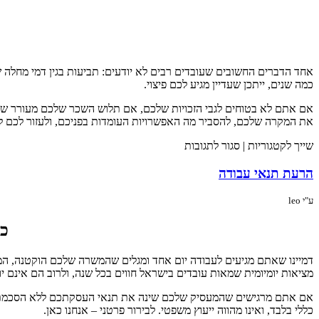
אחד הדברים החשובים שעובדים רבים לא יודעים: תביעות בגין דמי מחלה 
כמה שנים, ייתכן שעדיין מגיע לכם פיצוי.
אם אתם לא בטוחים לגבי הזכויות שלכם, אם תלוש השכר שלכם מעורר שאלו
את המקרה שלכם, להסביר מה האפשרויות העומדות בפניכם, ולעזור לכם ל
שייך לקטגוריות |
סגור לתגובות
הרעת תנאי עבודה
ע"י leo
כש
דמיינו שאתם מגיעים לעבודה יום אחד ומגלים שהמשרה שלכם הוקטנה, ה
מציאות יומיומית שמאות עובדים בישראל חווים בכל שנה, ולרוב הם אינם י
אם אתם מרגישים שהמעסיק שלכם שינה את תנאי העסקתכם ללא הסכמתכם, ח
כללי בלבד, ואינו מהווה ייעוץ משפטי. לבירור פרטני – אנחנו כאן.