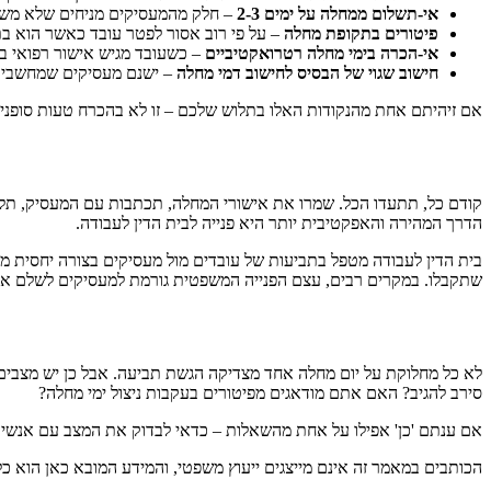
אי-תשלום ממחלה על ימים 2-3
– חלק מהמעסיקים מניחים שלא משלמ
פיטורים בתקופת מחלה
– על פי רוב אסור לפטר עובד כאשר הוא ב
אי-הכרה בימי מחלה רטרואקטיביים
– כשעובד מגיש אישור רפואי ב
חישוב שגוי של הבסיס לחישוב דמי מחלה
– ישנם מעסיקים שמחשבים 
אם זיהיתם אחת מהנקודות האלו בתלוש שלכם – זו לא בהכרח טעות סופנית
קודם כל, תתעדו הכל. שמרו את אישורי המחלה, תכתבות עם המעסיק, תלושי
הדרך המהירה והאפקטיבית יותר היא פנייה לבית הדין לעבודה.
בית הדין לעבודה מטפל בתביעות של עובדים מול מעסיקים בצורה יחסית מהי
שתקבלו. במקרים רבים, עצם הפנייה המשפטית גורמת למעסיקים לשלם את
לא כל מחלוקת על יום מחלה אחד מצדיקה הגשת תביעה. אבל כן יש מצבים
סירב להגיב? האם אתם מודאגים מפיטורים בעקבות ניצול ימי מחלה?
אם ענתם 'כן' אפילו על אחת מהשאלות – כדאי לבדוק את המצב עם אנשי מ
הכותבים במאמר זה אינם מייצגים ייעוץ משפטי, והמידע המובא כאן הוא כלל