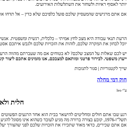
יותר לאסוף ראיות ולשחזר את השתלשלות האירועים.
אם אתם מרגישים שהמעסיק שלכם פועל כלפיכם שלא כדין – אל תדחו את ה
הרעת תנאי עבודה היא מצב לחץ אמיתי – כלכלית, רגשית ומשפטית. אנשים ר
יוכל לבחון את המקרה שלכם, לזהות את הזכויות שלכם ולגבש איתכם אסטר
יש לכם שאלות על המצב שלכם? לא בטוחים אם מה שעברתם מהווה הרעת תנ
ייעוץ משפטי. לבירור פרטני ומותאם למצבכם, אנו מזמינים אתכם ליצור ק
שייך לקטגוריות |
סגור לתגובות
חוק דמי מחלה
ע"י leo
חלית ולא
רגע שבו אתם חולים ומחליטים להישאר בבית הוא אחד הרגעים הפשוטים ב
תשל"ו-1976, קובע בצורה ברורה מה מגיע לעובד כשהוא אינו מסו
אם אתם שכירים, כדאי מאוד שתכירו את הזכויות שלכם לפני שהצורך יעלה