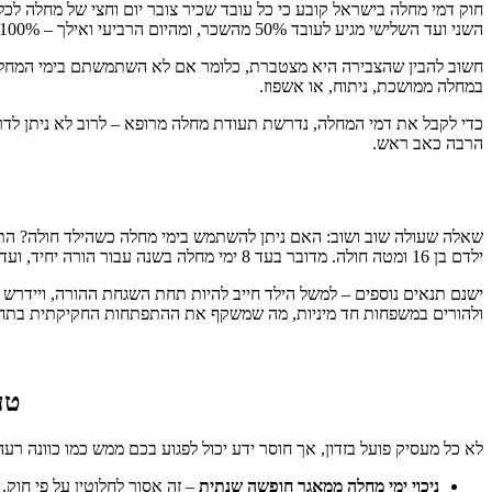
השני ועד השלישי מגיע לעובד 50% מהשכר, ומהיום הרביעי ואילך – 100% דמי מחלה, עד לגובה השכר הרגיל שלו.
במחלה ממושכת, ניתוח, או אשפוז.
כדי לקבל את דמי המחלה, נדרשת תעודת מחלה מרופא – לרוב לא ניתן לדרו
הרבה כאב ראש.
שאלה שעולה שוב ושוב: האם ניתן להשתמש בימי מחלה כשהילד חולה? התש
ילדם בן 16 ומטה חולה. מדובר בעד 8 ימי מחלה בשנה עבור הורה יחיד, ועד 6 ימים לכל אחד מההורים בזוג.
ישנם תנאים נוספים – למשל הילד חייב להיות תחת השגחת ההורה, ויידרש אי
ולהורים במשפחות חד מיניות, מה שמשקף את ההתפתחות החקיקתית בתח
טע
לא כל מעסיק פועל בזדון, אך חוסר ידע יכול לפגוע בכם ממש כמו כוונה רעה
ניכוי ימי מחלה ממאגר חופשה שנתית
– זה אסור לחלוטין על פי חוק.