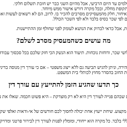
ים עד היום הרביעי, אבל מהיום השני כבר יש חובת תשלום חלקי.
תקופת מחלה, ובכל מקרה דורש אישור ממש מיוחד.
איחור, חלק מהמעסיקים מסרבים להכיר בו. לרוב, הם לא רשאים לעשות זאת
לפי שכר בסיס בלבד ולא לפי השכר הכולל.
, אבל כדאי לבדוק את הנושא לעומק לפני שחולף זמן ההתיישנות.
מה עושים כשהמעסיק מסרב לשלם?
 שכר, ודוחות נוכחות. תיעוד הוא הנשק הכי חזק שלכם בכל סכסוך עבודה.
רה, וניתן להגיש תביעה גם ללא ייצוג משפטי – אם כי עורך דין מנוסה בדינ
 החוב בהסדר מחוץ לכותלי בית המשפט.
כך תדעו שהגיע הזמן להתייעץ עם עורך דין
 שבהם פנייה לעורך דין היא לא רק מוצדקת – היא פשוט חכמה. שאלו את 
קצוע. שיחת ייעוץ אחת יכולה לחסוך לכם חודשים של אי-ודאות ואלפי שקל
י בלבד. כל מקרה הוא ייחודי, ומומלץ לפנות לעורך דין לבירור פרטני ומדוי