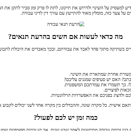
דיע למעסיק על השינוי ולדרוש את תיקונו, לתת לו פרק זמן סביר לתקן את ה
ים על צעד כזה, מומלץ מאוד להתייעץ עם עורך דין לדיני עבודה.
מה כדאי לעשות אם חשים בהרעת תנאים?
ויים בשתיקה מתוך פחד לאבד את עבודתם, ובכך מאבדים את היכולת לתבוע 
תקשורת אחרת שמתארת את השינוי.
תב? האם יש סעיפים שמגנים עליכם?
 לו. כך תשמרו את עמדתכם המשפטית.
אות לפיצויים.
כם ולהציג בפניכם את האפשרויות הרלוונטיות.
מותאם אישית. כל מקרה שונה, וההבדלים בין מקרה אחד לשני יכולים לקבוע 
כמה זמן יש לכם לפעול?
בגין זכויות עבודה מתיישנות לאחר שבע שנים, אך יש זכויות ספציפיות שמג