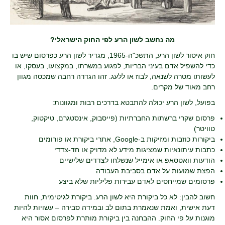
מה נחשב לשון הרע לפי החוק הישראלי?
חוק איסור לשון הרע, התשכ"ה-1965, מגדיר לשון הרע כפרסום שיש בו
כדי להשפיל אדם בעיני הבריות, לפגוע במשרתו, במקצועו, בעסקו, או
לעשותו מטרה לשנאה, לבוז או ללעג. זהו הגדרה רחבה שמכסה מגוון
רחב מאוד של מקרים.
בפועל, לשון הרע יכולה להתבטא בדרכים רבות ומגוונות:
פרסום שקרי ברשתות החברתיות (פייסבוק, אינסטגרם, טיקטוק,
טוויטר)
ביקורות כוזבות ומזיקות ב-Google, אתרי ביקורת או פורומים
כתבות עיתונאיות שמציגות מידע לא מדויק או חד-צדדי
הודעות וואטסאפ או אימייל שנשלחו לצדדים שלישיים
הפצת שמועות על אדם בסביבת העבודה
פרסומים שמייחסים לאדם עבירות פליליות שלא ביצע
חשוב להבין: לא כל ביקורת היא לשון הרע. ביקורת לגיטימית, חוות
דעת אישית, ואמת שנאמרת בתום לב ובמידה סבירה – עשויות להיות
מוגנות על פי החוק. ההבחנה בין ביקורת מותרת לפרסום אסור היא