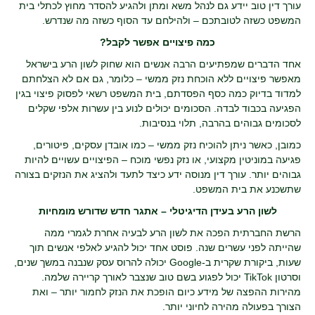
עורך דין טוב יידע גם לנהל משא ומתן ולהגיע להסדר מחוץ לכתלי בית
המשפט כשזה לטובתכם – ולהילחם עד הסוף כשזה מה שנדרש.
כמה פיצויים אפשר לקבל?
אחד הדברים שמפתיעים הרבה אנשים הוא שחוק לשון הרע בישראל
מאפשר פיצויים ללא הוכחת נזק ממשי – כלומר, גם אם לא הצלחתם
למדוד בדיוק כמה כסף הפסדתם, בית המשפט רשאי לפסוק פיצוי בגין
הפגיעה בכבוד לבדה. הסכומים יכולים לנוע בין עשרות אלפי שקלים
לסכומים גבוהים בהרבה, תלוי בנסיבות.
כמובן, כאשר ניתן להוכיח נזק ממשי – כמו אובדן עסקים, פיטורים,
פגיעה במוניטין מקצועי, או נזק נפשי מוכח – הפיצויים עשויים להיות
גבוהים יותר. עורך דין מנוסה ידע כיצד לתעד ולהציג את הנזקים בצורה
שתשכנע את בית המשפט.
לשון הרע בעידן הדיגיטלי – אתגר חדש שדורש מומחיות
הרשת החברתית הפכה את לשון הרע לבעיה אחרת לגמרי ממה
שהייתה לפני עשרים שנה. פוסט אחד יכול להגיע לאלפי אנשים תוך
שעות, ביקורת שקרית ב-Google יכולה להרוס עסק שנבנה במשך שנים,
וסרטון TikTok יכול לפגוע בשם טוב שנצבר לאורך קריירה שלמה.
מהירות ההפצה של מידע כיום הופכת את הנזק לחמור יותר – ואת
הצורך בפעולה מהירה לחיוני יותר.