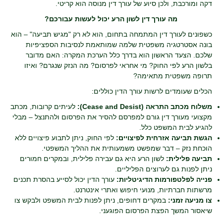
דקה ומורכבת, ולכן סיוע של עורך דין מנוסה הוא קריטי.
מה עורך דין לשון הרע יכול לעשות עבורכם?
כשפונים לעורך דין המתמחה בתחום, הוא לא רק "מגיש תביעה" – הוא
בונה אסטרטגיה משפטית שלמה שמותאמת לנסיבות הספציפיות
שלכם. הצעד הראשון הוא בדרך כלל הערכת המקרה: האם מדובר
בלשון הרע לפי החוק? מי אחראי לפרסום? מה הנזק שנגרם? ואיזו
תרופה משפטית מתאימה?
הכלים שעומדים לרשות עורך הדין כוללים:
משלוח מכתב התראה (Cease and Desist):
לעיתים קרובות, מכתב
מקצועי מעורך דין גורם למפרסם להסיר את הפרסום ולהתנצל – מבלי
להגיע לבית המשפט כלל.
הגשת תביעה אזרחית לפיצויים:
לפי החוק, ניתן לתבוע פיצויים ללא
הוכחת נזק – דבר שמפשט משמעותית את ההליך המשפטי.
תביעה פלילית:
לשון הרע היא גם עבירה פלילית, ובמקרים חמורים
ניתן לפנות גם לערוצים הפליליים.
פנייה לפלטפורמות הדיגיטליות:
עורך הדין יכול לסייע בהסרת תכנים
מרשתות חברתיות, מנועי חיפוש ואתרי אינטרנט.
צו מניעה זמני:
במקרים דחופים, ניתן לפנות לבית המשפט ולבקש צו
שיאסור המשך הפצת הפרסום הפוגעני.