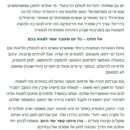
יש גם שאלות ייחודיות לעולם הדיגיטלי: מי אחראי לתוכן שמשתמשים
אנונימיים מפרסמים? האם פלטפורמה דיגיטלית יכולה להיות
אחראית? כיצד מאתרים אנשים שמסתתרים מאחורי פרופילים
בדויים? עורך דין שמכיר את הדינמיקה הזו יודע לנווט בה ולהשיג
תוצאות גם בסביבות שבהן הזהויות מוסתרות לכאורה.
אל תחכו – כל יום שעובר עשוי לפגוע בכם
אחת הטעויות הנפוצות ביותר שאנשים עושים היא להמתין ולראות אם
הדברים יירגעו מעצמם. לפעמים זה קורה. אבל לעיתים קרובות, עיכוב
בפעולה מאפשר לפרסום הפוגעני להמשיך להתפשט, לנזק להעמיק,
ולראיות להיעלם. בנוסף, קיימים מועדים חוקיים (התיישנות) שחשוב
לא לפספס.
אם עברתם חוויה של פרסום פוגעני ואתם לא בטוחים מה לעשות,
הצעד הראשון הוא פשוט – לשוחח עם מישהו שיבין את המצב ויסביר
לכם את האפשרויות שלכם. אנחנו במשרד מזמינים אתכם לפנות אלינו
לשיחת ייעוץ ראשונית ולקבל תמונה ברורה של המצב המשפטי שלכם.
זכרו: התוכן המופיע באתר זה אינו מהווה ייעוץ משפטי ואינו תחליף לו.
כל מקרה הוא ייחודי ומורכב בדרכו שלו. אם עברתם לשון הרע ואתם
שוקלים נקיטת צעדים –
צרו איתנו קשר עוד היום
, ונשמח לבחון יחד
אתכם את הדרך הנכונה להגן על שמכם ועל כבודכם.