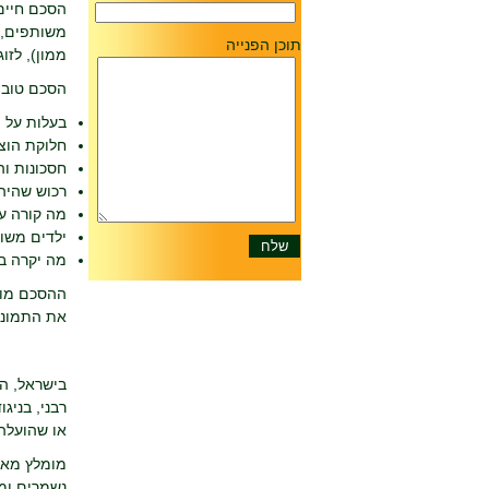
הסכם חיים 
משותפים, ו
תוכן הפנייה
ממון), לזו
הסכם טוב י
בעלות על 
חלוקת הוצא
חסכונות ו
רכוש שהיה
מה קורה ע
ילדים משו
מה יקרה במ
ההסכם מותא
את התמונה
בישראל, הס
רבני, בניג
או שהועלה
מומלץ מאוד
נשמרים ומי