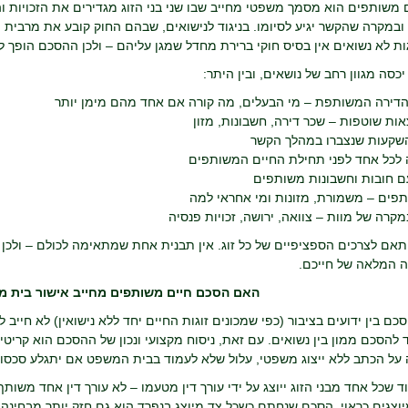
משותפים הוא מסמך משפטי מחייב שבו שני בני הזוג מגדירים את הזכויות וה
במקרה שהקשר יגיע לסיומו. בניגוד לנישואים, שבהם החוק קובע את מרבית ה
גות לא נשואים אין בסיס חוקי ברירת מחדל שמגן עליהם – ולכן ההסכם הופך לק
כסה מגוון רחב של נושאים, ובין היתר:
הדירה המשותפת – מי הבעלים, מה קורה אם אחד מהם מימן יותר
ות שוטפות – שכר דירה, חשבונות, מזון
השקעות שנצברו במהלך הקשר
 לכל אחד לפני תחילת החיים המשותפים
ם חובות וחשבונות משותפים
תפים – משמורת, מזונות ומי אחראי למה
קרה של מוות – צוואה, ירושה, זכויות פנסיה
ם לצרכים הספציפיים של כל זוג. אין תבנית אחת שמתאימה לכולם – ולכן חש
 המלאה של חייכם.
האם הסכם חיים משותפים מחייב אישור בית 
כם בין ידועים בציבור (כפי שמכונים זוגות החיים יחד ללא נישואין) לא חייב 
וד להסכם ממון בין נשואים. עם זאת, ניסוח מקצועי ונכון של ההסכם הוא קריטי
 על הכתב ללא ייצוג משפטי, עלול שלא לעמוד בבית המשפט אם יתגלע סכסוך
 שכל אחד מבני הזוג ייוצג על ידי עורך דין מטעמו – לא עורך דין אחד משות
וצגים כראוי. הסכם שנחתם כשכל צד מיוצג בנפרד הוא גם חזק יותר מבחינה 