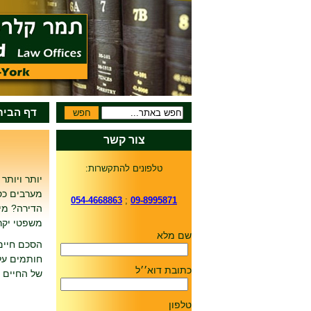
דף הבית
צור קשר
טלפונים להתקשרות:
יותר ויותר
מערבים כס
054-4668863
;
09-8995871
הדירה? מי 
משפטי יקר
שם מלא
הסכם חיים 
חותמים על 
כתובת דוא׳׳ל
של החיים 
טלפון