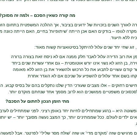
מה קורה כשאין הסכם – ולמה זה מסוכן?
רה לאורך השנים בזכויות של ידועים בציבור, אך ההלכה המשפטית בתחום הז
מקרה לגופו – בודקים האם אכן הייתה 'שיתופיות' בחיים, האם הייתה כוונה 
יח ללא תיעוד.
זוג שחי יחד שנים עלול להיתקל בסיטואציות קשות מאוד:
מן את רוב הדירה עלול לאבד חלק ממנה אם לא ניסח זאת בצורה ברורה
ה, בן הזוג לא נשוי אינו יורש אוטומטית – גם אחרי עשרות שנים ביחד
 קודם עשויים לתבוע את כל הרכוש ולהשאיר את בן הזוג ללא מאומה
קחו בשם אחד עלולים להשפיע על שניכם אם לא הוגדר אחרת
ישים רחוקים – אלו מצבים שעורכי הדין שלנו נתקלים בהם על בסיס קבוע. הה
סכסוכים משפטיים ממושכים הוא לרוב מסמך אחד שנחתם מוקדם יותר.
מתי הזמן הנכון לחתום על הסכם?
וטה היא – ברגע שמתחילים לחיות יחד באופן רציני. לפני שמתחילים לערבב
ים ילדים לעולם. ככל שממתינים יותר, כך המצב נעשה מסובך יותר – יש יותר נ
 מרגישים שזה 'מוקדם מדי' או שזה 'שולח מסר שלילי' לפרטנר. אבל למעשה, 