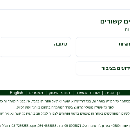
ם קשורים
זה
גיות
כתובה
דועים בציבור
דף הבית
אודות המשרד
תחומי עיסוק
מאמרים
English
|
|
|
|
סתמך על המידע באתר זה, בכל דרך שהיא, עושה זאת על אחריותו בלבד. אין בפנייה לאתר זה כדי ל
לפני כל פעולה מומלץ להיוועץ בעו"ד המתמחה בתחום בו הנך זקוק לסיוע.
ינקים המפורסמים באתר זה נמצאים ברשת ופתוחים לצפייה לכלל הציבור.אין כל קשר ו/או אחריות
m