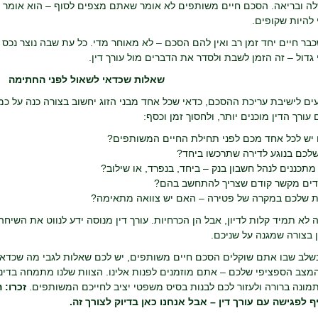
שלה ובריאה. הסכם חיים משותפים לא אומר שאתם מצפים לסוף – הוא אומר
להיות שקופים.
כבר חיים יחד זמן רב ואין להם הסכם – לא מאוחר מדי. כל עת שבה נוצר נכס מ
י גדול – זה הזמן לשבת ולסדר את הדברים מול עורך דין.
שאלות שכדאי לשאול לפני החתימה
ים לישיבת עריכת ההסכם, כדאי שכל אחד מבני הזוג יחשוב בצורה כנה על כמה
עורך הדין מוכנים יותר, ולחסוך זמן וכסף:
ם יש לכל אחד מכם לפני תחילת החיים המשותפים?
שלכם בנוגע לדירה שתרכשו ביחד?
תכננים לנהל חשבון בנק – ביחד, בנפרד, או שילוב?
דים מקשר קודם שצריך להתחשב בהם?
ת שלכם במקרה של פטירה – האם יש צוואה מתאימה?
לא תמיד קלות לדיון, אבל הן הכרחיות. עורך דין מנוסה ידע לנווט את השיח
 בצורה שמגנה על שניכם.
לב שבו אתם שוקלים הסכם חיים משותפים, יש לכם שאלות לגבי מה שכדאי לכ
מצב הספציפי שלכם – אתם מוזמנים לפנות אלינו. הצוות שלנו מתמחה בדיני
מונה ברורה ולעזור לכם לבנות בסיס משפטי יציב לחייכם המשותפים.
זכרו: 
ף לפגישה עם עורך דין – אבל אנחנו כאן בדיוק לצורך זה.